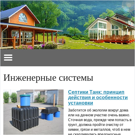
Инженерные системы
Септики Танк: принцип
действия и особенности
установки
Заботится об экологии вокруг дома
или на дачном участке очень важно.
Сточная вода, прежде чем попасть в
грунт, должна пройти очистку от
химии, грязи и металлов, чтоб в нем
не скапливались вредоносные