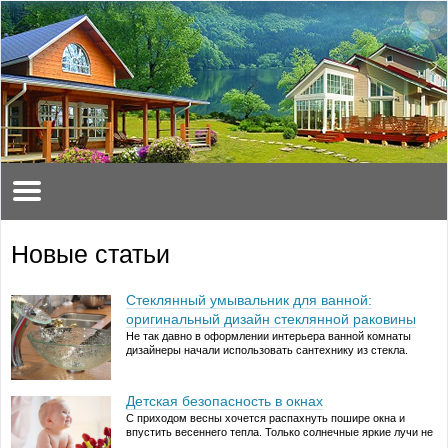
Новые статьи
Стеклянный умывальник для ванной:
оригинальный дизайн стеклянной раковины
Не так давно в оформлении интерьера ванной комнаты
дизайнеры начали использовать сантехнику из стекла.
Оригинальные ванны и раковины сразу полюбились
ценителям строгого стиля, качества и элегантности. Что не
удивительно, ведь стекло в сочетании с металлом создает
Детская безопасность в окнах
удивительный контраст, наполняет помещение …
С приходом весны хочется распахнуть пошире окна и
Читать далее →
впустить весеннего тепла. Только солнечные яркие лучи не
всегда приносят радость. Именно в такой период начинает