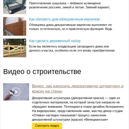
функциональный встроенный шкаф‑купе с раздвижными
Приготовление шашлыка – любимое кулинарное
дверцами, а, …
развлечение россиян, зимой и летом. Зимний вариант,
ароматного, сочной мясного блюда, из баранины или
Читать далее →
свинины, больше подходит для приготовления на
Как обложить дом облицовочным кирпичом
стационарном или неразборном мангале. Его
устанавливают на расчищенной от снега площадке, возле
Облицовка дома декоративным кирпичом выполняет не
теплого загородного дома. …
только эстетическую, но и практическую функцию. Ведь
она защищает кладку от агрессивных факторов внешней
Читать далее →
среды и тем самым продлевает ее долговечность. Более
Как сделать деревянный забор
того, кирпичная облицовка усиливает внешнюю
теплоизоляцию дома – между кирпичами всегда есть …
Если вы являетесь владельцем загородного дома или
дачного участка, особенно если это вновь приобретенная
Читать далее →
усадьба, вы наверняка сталкивались с вопросом
ограждения. Существует множество решений этой
проблемы, такие, как заборы из профлиста, кованные,
бетонные ограды многие другие. Сегодня речь пойдет о …
Видео о строительстве
Читать далее →
Видео: как наносить декоративную штукатурку и
краску на стены
Декоративная штукатурка (декоративная краска) — один из
отделочных материалов, на который зачастую напрасно не
обращают внимание. Потенциал в плане дизайна безграничен.
На видеоролике, представленном ниже, мастер декор-студии
«Олива» наглядно показывает процесс нанесение
декоративной штукатурки (краски) «Венецианская»
(производство лакокрасочного завода «Олива») …
Смотреть видео