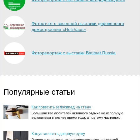
Фотоотчет с весенней выставки деревянного
домостроения «Holzhaus»
Фоторепортаж с выставки Batimat Russia
Популярные статьи
Как повесить велосипед на стену
Большинство любителей активного отдыха не использую
велосипеды в зимнее время года, а поэтому частенько
возникает проблема – где хранить велосипед к квартире,
особенно если она не такая просторная, как хотелось бы.
Проблема усугубляется, если в квартире нет утепленного
Как установить дверную ручку
балкона, куда …
Ремонт в квартире часто сопровождается установкой