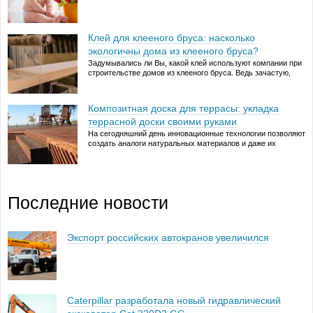
расти число количество детей выпавших из окна. И здесь
безопасность детей в окнах становиться главным
вопросом. …
Клей для клееного бруса: насколько
Читать далее →
экологичны дома из клееного бруса?
Задумывались ли Вы, какой клей используют компании при
строительстве домов из клееного бруса. Ведь зачастую,
делая выбор в пользу деревянного домостроения, в
частности домов из клееного бруса, покупатель
руководствуется принципами экологичности будущего
Композитная доска для террасы: укладка
жилища. Однако случается, что фирмы в погоне за …
террасной доски своими руками
Читать далее →
На сегодняшний день инновационные технологии позволяют
создать аналоги натуральных материалов и даже их
заменить. Дерево издавна использовалось в отделке
террас, дач и коттеджей, кораблестроении, обустройстве
площадок у бассейна и так далее. Теперь на пике
популярности находится террасная композитная доска,
которая …
Последние новости
Читать далее →
Экспорт российских автокранов увеличился
Caterpillar разработала новый гидравлический