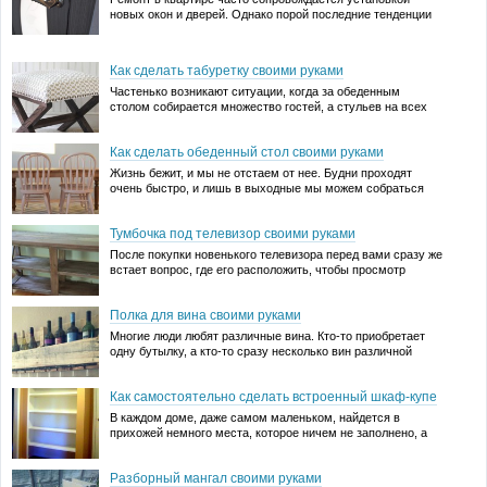
новых окон и дверей. Однако порой последние тенденции
моды заставляют иногда и вовсе отказаться от установки
дверей, например, между кухней и холлом. Если же вы
все-таки купили новую межкомнатную дверь и установили
Как сделать табуретку своими руками
ее, то …
Частенько возникают ситуации, когда за обеденным
столом собирается множество гостей, а стульев на всех
не хватает. В этом случае Вас выручат небольшие
табуреты, которые легко изготовить самостоятельно. В
Как сделать обеденный стол своими руками
статье мы предлагает проект элегантного компактного
табурета. Сэкономить у Вас вряд ли …
Жизнь бежит, и мы не отстаем от нее. Будни проходят
очень быстро, и лишь в выходные мы можем собраться
Читать далее →
всей семьей и насладиться вкусным обедом за
непринужденной беседой. А если еще планируется
Тумбочка под телевизор своими руками
празднование, например, дня рождения, тогда места под
все …
После покупки новенького телевизора перед вами сразу же
встает вопрос, где его расположить, чтобы просмотр
Читать далее →
любимых передач и фильмов был всегда комфортным. По
сути, есть два варианта размещения телевизора:
Полка для вина своими руками
подвесить его к стене на кронштейн или поставить на
тумбочку. Первый …
Многие люди любят различные вина. Кто-то приобретает
одну бутылку, а кто-то сразу несколько вин различной
Читать далее →
марки. Но где хранить вина? Можно купить в магазине
полку для вина, а можно сделать полку для вина своими
Как самостоятельно сделать встроенный шкаф-купе
руками, которая будет не хуже покупной. …
В каждом доме, даже самом маленьком, найдется в
Читать далее →
прихожей немного места, которое ничем не заполнено, а
хотелось бы использовать его максимально эффективно
для домашнего хозяйства. Предлагаем сегодня разместить
Разборный мангал своими руками
на этом пустующем пространстве небольшой, но очень