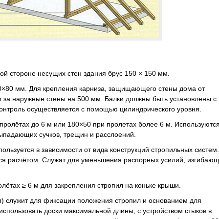
ой стороне несущих стен здания брус 150 × 150 мм.
0×80 мм. Для крепления карниза, защищающего стены дома от
м за наружные стены на 500 мм. Балки должны быть установлены с
контроль осуществляется с помощью цилиндрического уровня.
пролётах до 6 м или 180×50 при пролетах более 6 м. Используютс
 выпадающих сучков, трещин и расслоений.
спользуется в зависимости от вида конструкций стропильных систем.
ся расчётом. Служат для уменьшения распорных усилий, изгибаю
лётах ≥ 6 м для закрепления стропил на коньке крыши.
м) служит для фиксации положения стропил и основанием для
спользовать доски максимальной длины, с устройством стыков в