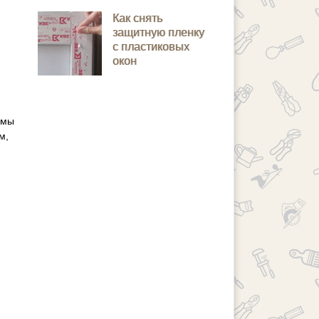
Как снять
защитную пленку
с пластиковых
окон
емы
м,