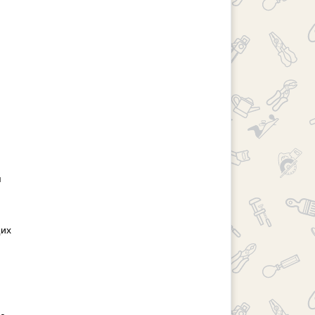
я
щих