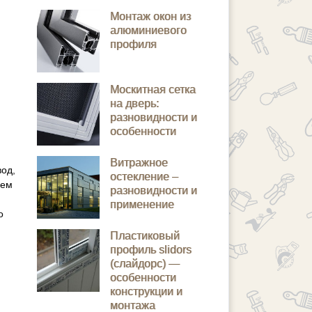
Монтаж окон из
алюминиевого
профиля
Москитная сетка
на дверь:
разновидности и
особенности
Витражное
вод,
остекление –
ием
разновидности и
применение
о
Пластиковый
профиль slidors
(слайдорс) —
особенности
конструкции и
монтажа