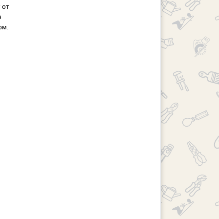
 от
я
ом.