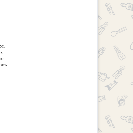
ос.
к.
го
нять