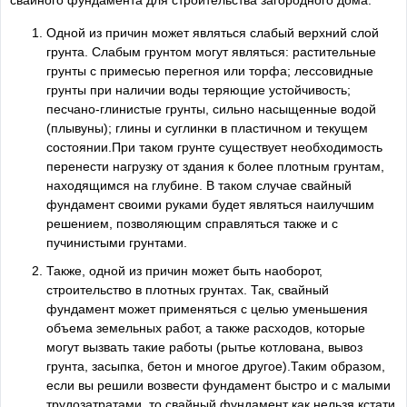
Одной из причин может являться слабый верхний слой
грунта. Слабым грунтом могут являться: растительные
грунты с примесью перегноя или торфа; лессовидные
грунты при наличии воды теряющие устойчивость;
песчано-глинистые грунты, сильно насыщенные водой
(плывуны); глины и суглинки в пластичном и текущем
состоянии.При таком грунте существует необходимость
перенести нагрузку от здания к более плотным грунтам,
находящимся на глубине. В таком случае свайный
фундамент своими руками будет являться наилучшим
решением, позволяющим справляться также и с
пучинистыми грунтами.
Также, одной из причин может быть наоборот,
строительство в плотных грунтах. Так, свайный
фундамент может применяться с целью уменьшения
объема земельных работ, а также расходов, которые
могут вызвать такие работы (рытье котлована, вывоз
грунта, засыпка, бетон и многое другое).Таким образом,
если вы решили возвести фундамент быстро и с малыми
трудозатратами, то свайный фундамент как нельзя кстати