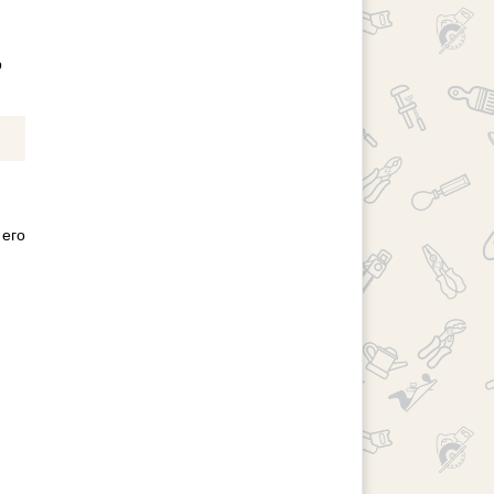
р
 его