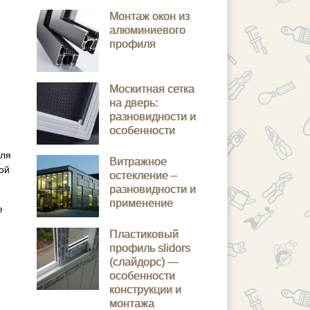
Монтаж окон из
алюминиевого
профиля
Москитная сетка
на дверь:
разновидности и
особенности
для
Витражное
ой
остекление –
разновидности и
применение
е
Пластиковый
профиль slidors
(слайдорс) —
особенности
конструкции и
монтажа