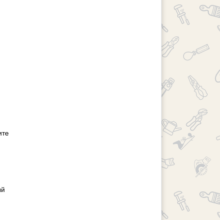
ите
ый