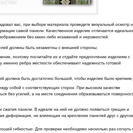
адовал вас, при выборе материала проведите визуальный осмотр 
ормации самой панели. Качественное изделие отличается идеальн
изображением без каких-либо искажений и неровностей.
елей должны быть незаметны с внешней стороны;
ение, поэтому посчитайте их и отдайте предпочтение изделиям с
у именно ребра жесткости обеспечивают надежность готовой
ей должна быть достаточно большой, чтобы изделие было крепким;
ежду собой с соответствующих сторон. При высоком качестве
ься без усилий, а на месте соединения образовываться поверхнос
м сжатия панели. В идеале на ней не должно появиться трещин и
ая деформация, не влияющая на крепление панелей друг с другом
рошей гибкостью. Для проверки необходимо несколько раз согнуть 