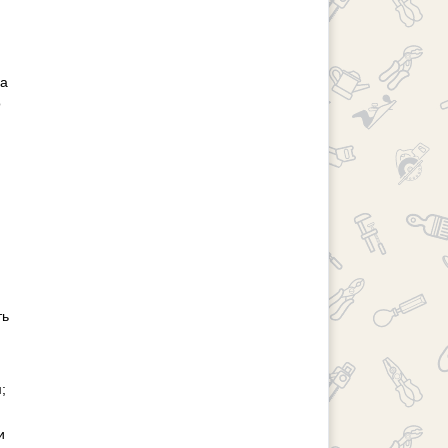
на
о
ть
;
и