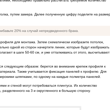
нелями, необходимо правильно рассчитать требуемое количество
толка, путем замера. Далее полученную цифру поделите на разме
рибавьте 20% на случай непредвиденного брака.
профиля для монтажа. Затем схематически изобразите потолок,
льно одной из сторон начертите линии, которые будут изображать
гают в шаге 50-60 см, и уже отталкиваясь от этого, высчитывают
ся следующим образом: берется во внимание крепеж профиля к
материала. Также учитывается фиксация панелей к профилю. Для
широкими шляпками, по одному на каждые полметра панелей.
ями и стеной могут потребоваться плинтуса. Их количество
 разделенного на 3 и округленного в большую сторону.