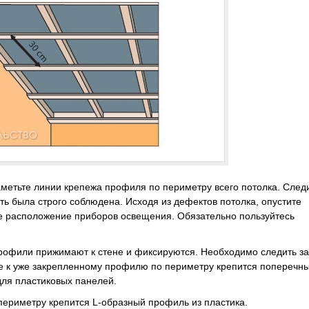
аметьте линии крепежа профиля по периметру всего потолка. След
сть была строго соблюдена. Исходя из дефектов потолка, опустите
те расположение приборов освещения. Обязательно пользуйтесь
рофили прижимают к стене и фиксируются. Необходимо следить за
ее к уже закрепленному профилю по периметру крепится поперечн
для пластиковых панелей.
периметру крепится L-образный профиль из пластика.