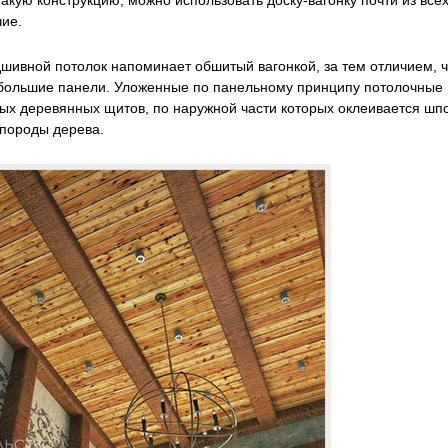
такую конструкцию, можно использовать доску-вагонку почти из все
чие.
дшивной потолок напоминает обшитый вагонкой, за тем отличием, ч
а большие панели. Уложенные по панельному принципу потолочные
ых деревянных щитов, по наружной части которых оклеивается шп
 породы дерева.