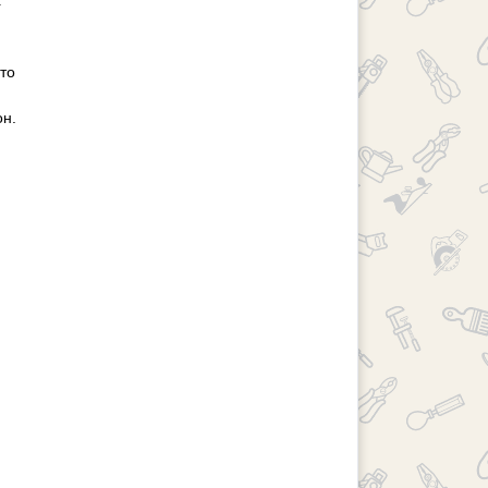
х
то
он.