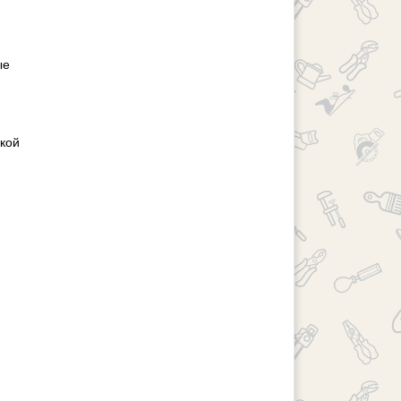
ые
акой